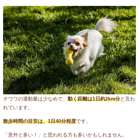
チワワの運動量は少なめで、
動く距離は1日約2km分
と言わ
れています。
散歩時間の目安は、1日40分程度
です。
「意外と多い！」と思われる方も多いかもしれません。