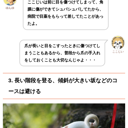
ここじいは前に目を傷つけてしまって、角
ゆんゆ
膜に傷ができてシュパシュパしてたから、
病院で目薬をもらって差してたことがあっ
たよ。
爪が長いと
目をこすったときに
傷つけてし
ここじい
まうこともあるから、普段から爪の手入れ
をしておくことも大切なんじゃよ・・・
3. 長い階段を登る、傾斜が大きい坂などのコ
ースは避ける