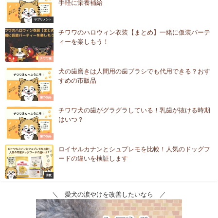
手軽に栄養補給
サプリメント
チワワのハロウィン衣装【まとめ】一緒に仮装パーテ
ィーを楽しもう！
チワワ服
犬の歯磨きは人間用の歯ブラシでも代用できる？おす
すめの市販品
歯の悩み
チワワ犬の歯がグラグラしている！乳歯が抜ける時期
はいつ？
歯の悩み
ロイヤルカナンとシュプレモを比較！人気のドッグフ
ードの違いを検証します
比較
＼ 愛犬の涙やけを改善したいなら ／