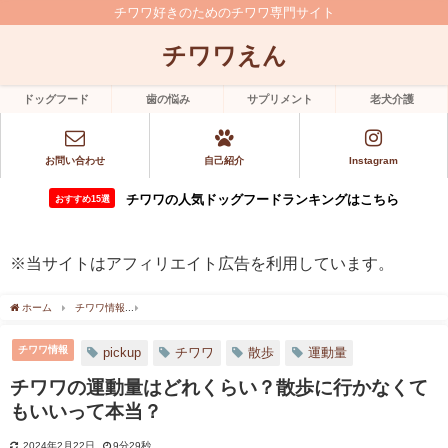
チワワ好きのためのチワワ専門サイト
チワワえん
ドッグフード
歯の悩み
サプリメント
老犬介護
お問い合わせ
自己紹介
Instagram
チワワの人気ドッグフードランキングはこちら
おすすめ15選
※当サイトはアフィリエイト広告を利用しています。
ホーム
チワワ情報
チワワの運動量はどれくらい？散歩に行かなくてもいいって本当
チワワ情報
pickup
チワワ
散歩
運動量
チワワの運動量はどれくらい？散歩に行かなくて
もいいって本当？
2024年2月22日
9分29秒