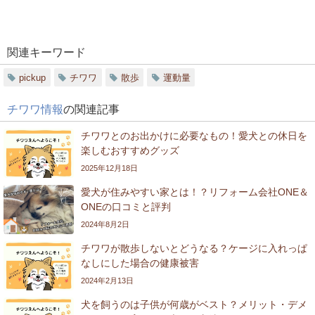
関連キーワード
pickup
チワワ
散歩
運動量
チワワ情報
の関連記事
チワワとのお出かけに必要なもの！愛犬との休日を
楽しむおすすめグッズ
2025年12月18日
愛犬が住みやすい家とは！？リフォーム会社ONE＆
ONEの口コミと評判
2024年8月2日
チワワが散歩しないとどうなる？ケージに入れっぱ
なしにした場合の健康被害
2024年2月13日
犬を飼うのは子供が何歳がベスト？メリット・デメ