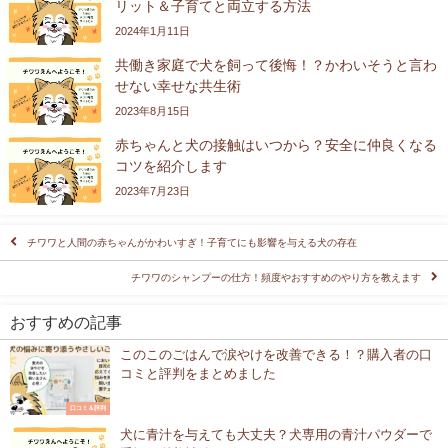
リット＆子育てと両立する方法
2024年1月11日
共働き家庭で犬を飼って後悔！？かわいそうと言わ
せない幸せな共生術
2023年8月15日
赤ちゃんと犬の接触はいつから？安全に仲良くなる
コツを紹介します
2023年7月23日
チワワと人間の赤ちゃんがかわいすぎ！子育てにも影響を与える犬の存在
チワワのシャンプーの仕方！頻度やおすすめのやり方を教えます
おすすめの記事
このこのごはんで涙やけを改善できる！？購入者の口
コミと評判をまとめました
口コミ＆評判
犬に青汁を与えても大丈夫？犬専用の青汁パウダーで