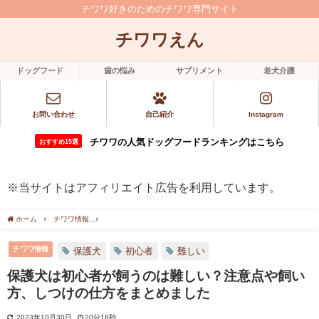
チワワ好きのためのチワワ専門サイト
チワワえん
ドッグフード
歯の悩み
サプリメント
老犬介護
お問い合わせ
自己紹介
Instagram
チワワの人気ドッグフードランキングはこちら
おすすめ15選
※当サイトはアフィリエイト広告を利用しています。
ホーム
チワワ情報
保護犬は初心者が飼うのは難しい？注意点や飼い方、しつけの仕
チワワ情報
保護犬
初心者
難しい
保護犬は初心者が飼うのは難しい？注意点や飼い
方、しつけの仕方をまとめました
2023年10月30日
20分18秒