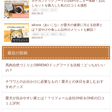
カナガンドッグフードの100円モニター体験！お試
しセットを購入した私の口コミ＆感想
お試し
カナガン
口コミ
2021.06.15
口コミ＆評判
aikona（あいこな）が愛犬の健康に与える効果と
は？涙やけや食ふん以外のメリットも解説！
aikona
あいこな
涙やけ
食ふん
2023.04.07
サプリメント
最近の投稿
馬肉自然づくりとOBREMOドッグフードを比較！どっちがいい
の？
チワワとのお出かけに必要なもの！愛犬との休日を楽しむおす
すめグッズ
愛犬が住みやすい家とは！？リフォーム会社ONE＆ONEの口コ
ミと評判