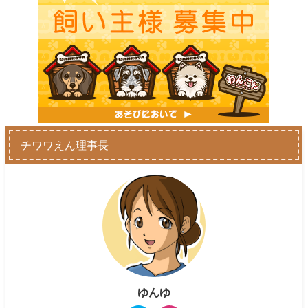
チワワえん理事長
ゆんゆ