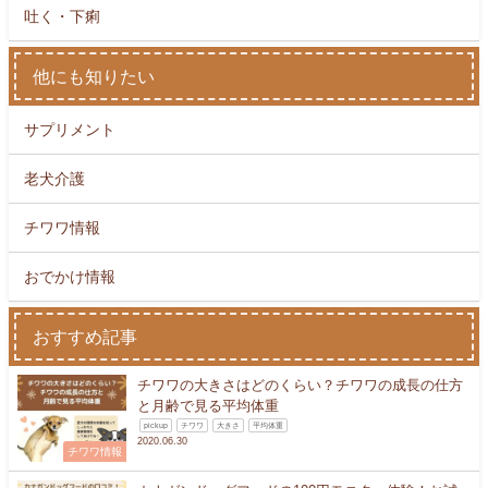
吐く・下痢
他にも知りたい
サプリメント
老犬介護
チワワ情報
おでかけ情報
おすすめ記事
チワワの大きさはどのくらい？チワワの成長の仕方
と月齢で見る平均体重
pickup
チワワ
大きさ
平均体重
2020.06.30
チワワ情報