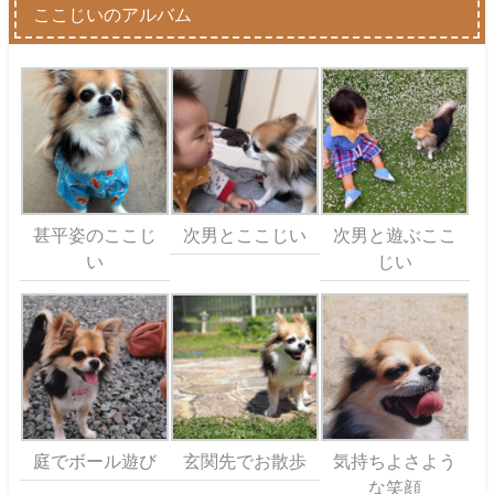
ここじいのアルバム
甚平姿のここじ
次男とここじい
次男と遊ぶここ
い
じい
庭でボール遊び
玄関先でお散歩
気持ちよさよう
な笑顔