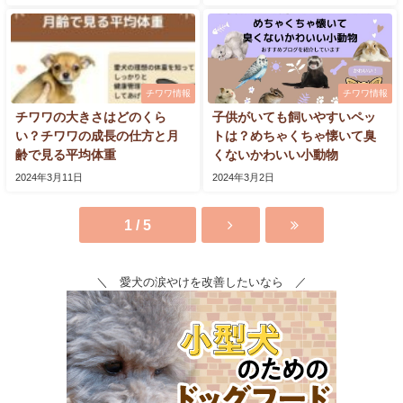
チワワ情報
チワワ情報
チワワの大きさはどのくら
子供がいても飼いやすいペッ
い？チワワの成長の仕方と月
トは？めちゃくちゃ懐いて臭
齢で見る平均体重
くないかわいい小動物
2024年3月11日
2024年3月2日
1 / 5
＼ 愛犬の涙やけを改善したいなら ／