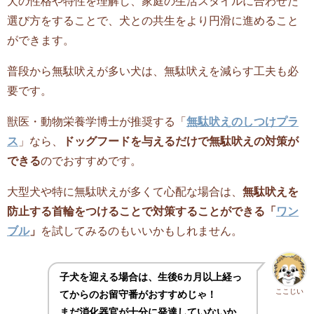
犬の性格や特性を理解し、家庭の生活スタイルに合わせた
選び方をすることで、犬との共生をより円滑に進めること
ができます。
普段から無駄吠えが多い犬は、無駄吠えを減らす工夫も必
要です。
獣医・動物栄養学博士が推奨する「
無駄吠えのしつけプラ
ス
」なら、
ドッグフードを与えるだけで無駄吠えの対策が
できる
のでおすすめです。
大型犬や特に無駄吠えが多くて心配な場合は、
無駄吠えを
防止する首輪をつけることで対策することができる「
ワン
ブル
」
を試してみるのもいいかもしれません。
子犬を迎える場合は、生後6カ月以上経っ
ここじい
てからのお留守番がおすすめじゃ！
まだ消化器官が十分に発達していないか