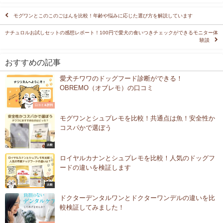
モグワンとこのこのごはんを比較！年齢や悩みに応じた選び方を解説しています
ナチュロルお試しセットの感想レポート！100円で愛犬の食いつきチェックができるモニター体
験談
おすすめの記事
愛犬チワワのドッグフード診断ができる！
OBREMO（オブレモ）の口コミ
口コミ＆評判
モグワンとシュプレモを比較！共通点は魚！安全性か
コスパかで選ぼう
比較
ロイヤルカナンとシュプレモを比較！人気のドッグフ
ードの違いを検証します
比較
ドクターデンタルワンとドクターワンデルの違いを比
較検証してみました！