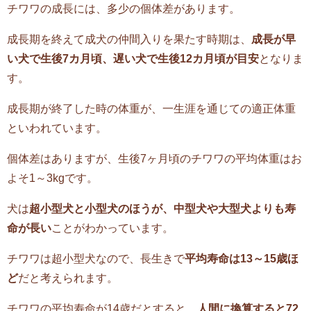
チワワの成長には、多少の個体差があります。
成長期を終えて成犬の仲間入りを果たす時期は、
成長が早
い犬で生後7カ月頃、遅い犬で生後12
カ月
頃が目安
となりま
す。
成長期が終了した時の体重が、一生涯を通じての適正体重
といわれています。
個体差はありますが、生後7ヶ月頃のチワワの平均体重はお
よそ1～3kgです。
犬は
超小型犬と小型犬のほうが、中型犬や大型犬よりも寿
命が長い
ことがわかっています。
チワワは超小型犬なので、長生きで
平均寿命は13～15歳ほ
ど
だと考えられます。
チワワの平均寿命が14歳だとすると、
人間に換算すると72