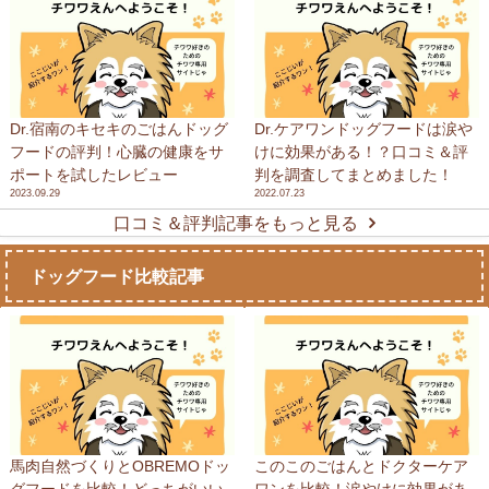
Dr.宿南のキセキのごはんドッグ
Dr.ケアワンドッグフードは涙や
フードの評判！心臓の健康をサ
けに効果がある！？口コミ＆評
ポートを試したレビュー
判を調査してまとめました！
2023.09.29
2022.07.23
口コミ＆評判記事をもっと見る
ドッグフード比較記事
馬肉自然づくりとOBREMOドッ
このこのごはんとドクターケア
グフードを比較！どっちがいい
ワンを比較！涙やけに効果があ