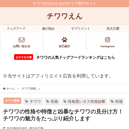
チワワ好きのためのチワワ専門サイト
チワワえん
ドッグフード
歯の悩み
サプリメント
老犬介護
お問い合わせ
自己紹介
Instagram
チワワの人気ドッグフードランキングはこちら
おすすめ15選
※当サイトはアフィリエイト広告を利用しています。
ホーム
チワワ情報
チワワの性格や特徴と凶暴なチワワの見分け方！チワワの魅力を
チワワ情報
チワワ
性格
性格悪いオス性格診断
特徴
チワワの性格や特徴と凶暴なチワワの見分け方！
チワワの魅力をたっぷり紹介します
2023年9月26日
5分27秒