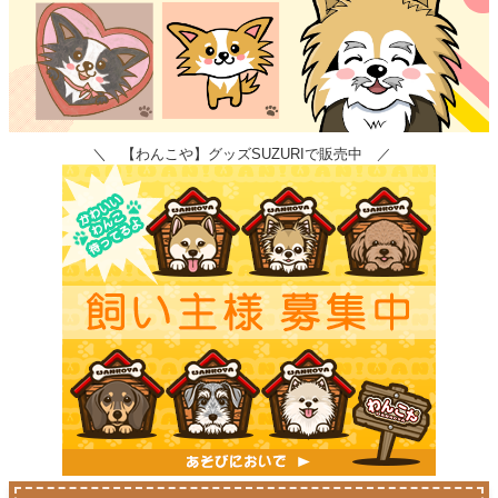
＼ 【わんこや】グッズSUZURIで販売中 ／