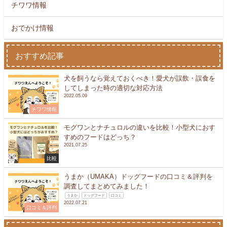
チワワ情報
おでかけ情報
おすすめ記事
犬を飼うなら覚えておくべき！愛犬が誤飲・誤食を
してしまった時の適切な対応方法
2022.05.09
チワワ情報
モグワンとナチュロルの違いを比較！小型犬におす
すめのフードはどっち？
2021.07.25
比較
うまか（UMAKA）ドッグフードの口コミ＆評判を
調査してまとめてみました！
うまか
ドッグフード
口コミ
2022.07.21
口コミ＆評判