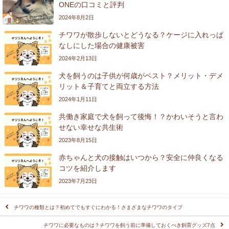
ONEの口コミと評判
2024年8月2日
チワワが散歩しないとどうなる？ケージに入れっぱ
なしにした場合の健康被害
2024年2月13日
犬を飼うのは子供が何歳がベスト？メリット・デメ
リット＆子育てと両立する方法
2024年1月11日
共働き家庭で犬を飼って後悔！？かわいそうと言わ
せない幸せな共生術
2023年8月15日
赤ちゃんと犬の接触はいつから？安全に仲良くなる
コツを紹介します
2023年7月23日
チワワの種類とは？初めてでもすぐにわかる！さまざまなチワワのタイプ
チワワに必要なものは？チワワを飼う前に準備しておくべき飼育グッズ7点