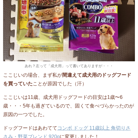
あれ？左って「成犬用」って書いてありますが・・・
ここじいの場合、まず私が
間違えて成犬用のドッグフード
を買っていた
ことが原因でした（汗）
ここじいは11歳、成犬用ドッグフードの目安は1歳〜6
歳・・・5年も過ぎているので、固くて食べづらかったのが
原因の一つでした。
ドッグフードはあわてて
コンボ ドッグ 11歳以上 角切りさ
さみ・野菜ブレンド 920g
に変更しました！