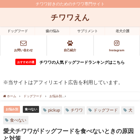
チワワ好きのためのチワワ専門サイト
チワワえん
ドッグフード
歯の悩み
サプリメント
老犬介護
お問い合わせ
自己紹介
Instagram
チワワの人気ドッグフードランキングはこちら
おすすめ15選
※当サイトはアフィリエイト広告を利用しています。
ホーム
ドッグフード
お悩み別
愛犬チワワがドッグフードを食べないときの原因
お悩み別
食べない
pickup
チワワ
ドッグフード
犬
食べない
愛犬チワワがドッグフードを食べないときの原因
と対策