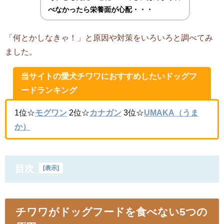
べなかったら栄養面が心配・・・
「何とかしなきゃ！」と原因や対策をいろいろと調べてみ
ました。
当サイトの愛犬チワワにおすすめしたいドッグフ
ードランキング
1位☆
モグワン
2位☆
カナガン
3位☆
UMAKA（うま
か）
目次
[
表示
]
チワワがドッグフードを食べない5つの