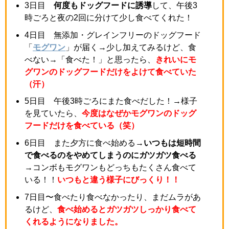
3日目
何度もドッグフードに誘導
して、午後3
時ごろと夜の2回に分けて少し食べてくれた！
4日目 無添加・グレインフリーのドッグフード
「
モグワン
」が届く→少し加えてみるけど、食
べない→「食べた！」と思ったら、
きれいにモ
グワンのドッグフードだけをよけて食べていた
（汗）
5日目 午後3時ごろにまた食べだした！→様子
を見ていたら、
今度はなぜかモグワンのドッグ
フードだけを食べている（笑）
6日目 また夕方に食べ始める→
いつもは短時間
で食べるのをやめてしまうのにガツガツ食べる
→コンボもモグワンもどっちもたくさん食べて
いる！！
いつもと違う様子にびっくり！！
7日目〜食べたり食べなかったり、まだムラがあ
るけど、
食べ始めるとガツガツしっかり食べて
くれるようになりました。