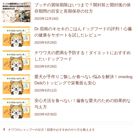
ブッチの賞味期限はいつまで？開封前と開封後の保
存期間の目安と長期保存の仕方
2023年12月19日
Dr.宿南のキセキのごはんドッグフードの評判！心臓
の健康をサポートを試したレビュー
2023年9月29日
チワワ犬の肥満を予防する！ダイエットにおすすめ
したいドッグフード
2023年9月29日
愛犬が手作りご飯しか食べない悩みを解決！onedog
Deliのトッピングで栄養面も安心
2023年6月11日
安心犬活を食べない！偏食な愛犬のための効果的な
与え方
2023年4月30日
チワワのシャンプーの仕方！頻度やおすすめのやり方を教えます