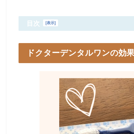
目次
[
表示
]
ドクターデンタルワンの効