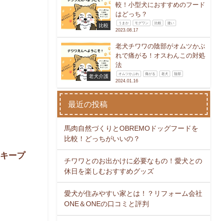
較！小型犬におすすめのフード
はどっち？
うまか
モグワン
比較
違い
比較
2023.08.17
老犬チワワの陰部がオムツかぶ
れで痛がる！オスわんこの対処
法
オムツかぶれ
痛がる
老犬
陰部
老犬介護
2024.01.16
最近の投稿
馬肉自然づくりとOBREMOドッグフードを
比較！どっちがいいの？
をキープ
チワワとのお出かけに必要なもの！愛犬との
休日を楽しむおすすめグッズ
愛犬が住みやすい家とは！？リフォーム会社
ONE＆ONEの口コミと評判