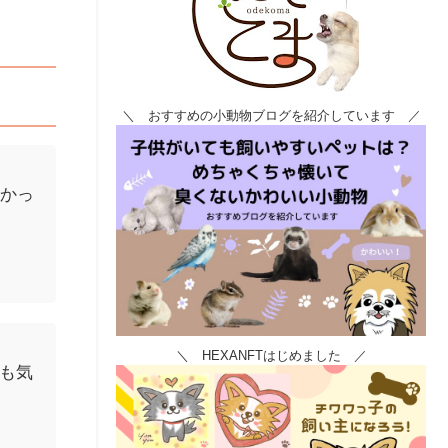
＼ おすすめの小動物ブログを紹介しています ／
良かっ
＼ HEXANFTはじめました ／
も気