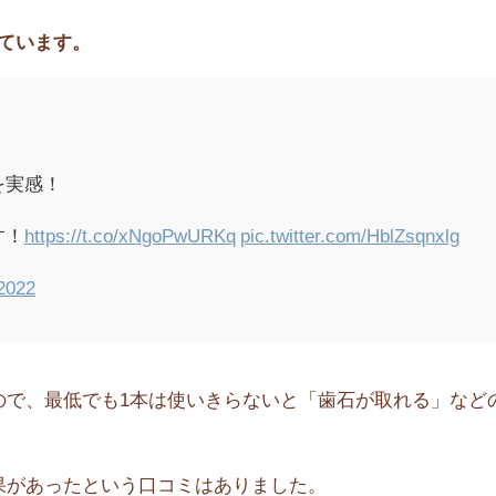
ています。
を実感！
す！
https://t.co/xNgoPwURKq
pic.twitter.com/HblZsqnxlg
2022
ので、最低でも1本は使いきらないと「歯石が取れる」など
果があったという口コミはありました。