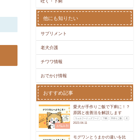
吐く・下痢
他にも知りたい
サプリメント
老犬介護
チワワ情報
おでかけ情報
おすすめ記事
愛犬が手作りご飯で下痢に！？
原因と改善法を解説します
ウェルフードッグフード
下痢
手作りご飯
犬
2023.04.11
お悩み別
モグワンとうまかの違いを比