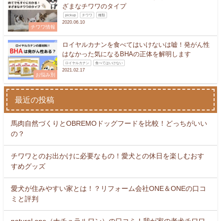
ざまなチワワのタイプ
pickup
チワワ
種類
2020.06.10
チワワ情報
ロイヤルカナンを食べてはいけないは嘘！発がん性
はなかった気になるBHAの正体を解明します
ロイヤルカナン
食べてはいけない
2021.02.17
お悩み別
最近の投稿
馬肉自然づくりとOBREMOドッグフードを比較！どっちがいい
の？
チワワとのお出かけに必要なもの！愛犬との休日を楽しむおす
すめグッズ
愛犬が住みやすい家とは！？リフォーム会社ONE＆ONEの口コ
ミと評判