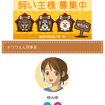
チワワえん理事長
ゆんゆ