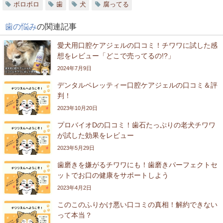
ボロボロ
歯
犬
腐ってる
歯の悩み
の関連記事
愛犬用口腔ケアジェルの口コミ！チワワに試した感
想をレビュー「どこで売ってるの!?」
2024年7月9日
デンタルペレッティー口腔ケアジェルの口コミ＆評
判！
2023年10月20日
プロバイオDの口コミ！歯石たっぷりの老犬チワワ
が試した効果をレビュー
2023年5月29日
歯磨きを嫌がるチワワにも！歯磨きパーフェクトセ
ットでお口の健康をサポートしよう
2023年4月2日
このこのふりかけ悪い口コミの真相！解約できない
って本当？