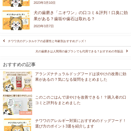
2023年3月10日
犬の歯磨き「ニオワン」の口コミ＆評判！口臭に効
果がある？歯垢や歯石は取れる？
2023年3月7日
チワワ犬のデンタルケアの必要性と年齢別おすすめグッズ！
犬の歯磨きは人間用の歯ブラシでも代用できる？おすすめの市販品
おすすめの記事
アランズナチュラルドッグフードは涙やけの改善に効
果があるの？気になる疑問をまとめました
お悩み別
このこのごはんで涙やけを改善できる！？購入者の口
コミと評判をまとめました
口コミ＆評判
チワワのアレルギー対策におすすめのドッグフード！
選び方のポイント3選を紹介します