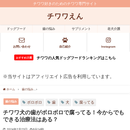
チワワ好きのためのチワワ専門サイト
チワワえん
ドッグフード
歯の悩み
サプリメント
老犬介護
お問い合わせ
自己紹介
Instagram
チワワの人気ドッグフードランキングはこちら
おすすめ15選
※当サイトはアフィリエイト広告を利用しています。
ホーム
歯の悩み
チワワ犬の歯がボロボロで腐ってる！今からでもできる治療法はあ
歯の悩み
ボロボロ
歯
犬
腐ってる
チワワ犬の歯がボロボロで腐ってる！今からでも
できる治療法はある？
2024年2月23日
6分14秒