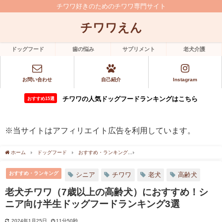
チワワ好きのためのチワワ専門サイト
チワワえん
ドッグフード
歯の悩み
サプリメント
老犬介護
お問い合わせ
自己紹介
Instagram
チワワの人気ドッグフードランキングはこちら
おすすめ15選
※当サイトはアフィリエイト広告を利用しています。
ホーム
ドッグフード
おすすめ・ランキング
老犬チワワ（7歳以上の高齢犬）に
おすすめ・ランキング
シニア
チワワ
老犬
高齢犬
老犬チワワ（7歳以上の高齢犬）におすすめ！シ
ニア向け半生ドッグフードランキング3選
2024年1月25日
11分50秒