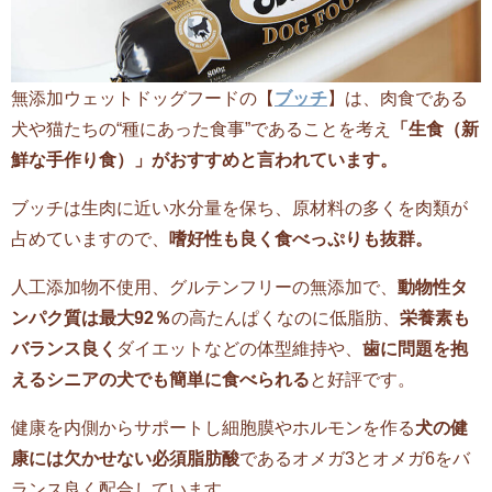
無添加ウェットドッグフードの【
ブッチ
】は、肉食である
犬や猫たちの“種にあった食事”であることを考え
「生食（新
鮮な手作り食）」がおすすめと言われています。
ブッチは生肉に近い水分量を保ち、原材料の多くを肉類が
占めていますので、
嗜好性も良く食べっぷりも抜群。
人工添加物不使用、グルテンフリーの無添加で、
動物性タ
ンパク質は最大92％
の高たんぱくなのに低脂肪、
栄養素も
バランス良く
ダイエットなどの体型維持や、
歯に問題を抱
えるシニアの犬でも簡単に食べられる
と好評です。
健康を内側からサポートし細胞膜やホルモンを作る
犬の健
康には欠かせない必須脂肪酸
であるオメガ3とオメガ6をバ
ランス良く配合しています。