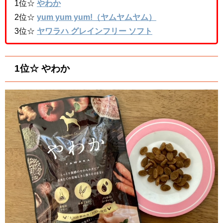
1位☆
やわか
2位☆
yum yum yum!（ヤムヤムヤム）
3位☆
ヤワラハ グレインフリー ソフト
1位☆ やわか