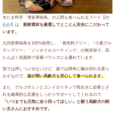
水たき料亭「博多華味鳥」の人間も食べられるフード【
や
わか
】は、
新鮮素材を厳選してとことん安全にこだわって
います。
九州産華味鳥を100%使用し、「着色料フリー」「小麦グル
テンフリー」「ノンオイルコーティング」の無添加で、高
たんぱく低脂肪で栄養バランスにも優れています。
指では押しつぶせないけど、歯では簡単に嚙み切れる柔ら
かさなので、
歯が弱い高齢犬も安心して食べられます。
また、グルコサミンとコンドロイチンで長生きに必要とさ
れる健康的な足腰をしっかりサポートしてくれるので、
「いつまでも元気に走り回ってほしい」と願う高齢犬の飼
い主さんにおすすめです。