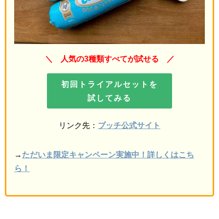
＼
人気の3種類すべてが試せる
／
初回トライアルセットを
試してみる
リンク先：
ブッチ公式サイト
→
ただいま限定キャンペーン実施中！詳しくはこち
ら！