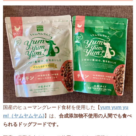
国産のヒューマングレード食材を使用した【
yum yum yu
m!（ヤムヤムヤム)
】は、
合成添加物不使用の人間でも食べ
られるドッグフード
です。