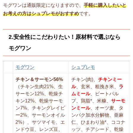
モグワンは通販限定になりますので、
手軽に購入したいと
お考えの方はシュプレモがおすすめ
です。
2.安全性にこだわりたい！原材料で選ぶなら
モグワン
モグワン
シュプレモ
チキン＆サーモン56%
チキン(肉)、
チキンミー
（チキン生肉21%、生
ル
、玄米、粗挽き米、
ラ
サーモン12%、乾燥チ
ムミール
、ビートパル
キン12%、乾燥サーモ
プ、鶏脂*、米糠、
サーモ
ン7%、チキングレイビ
ンミール
、オーツ麦、タ
ー2%、サーモンオイル
ンパク加水分解物、亜麻
2%）、サツマイモ、エ
仁、ひまわり油*、ココナ
ンドウ豆、レンズ豆、
ッツ、チアシード、乾燥