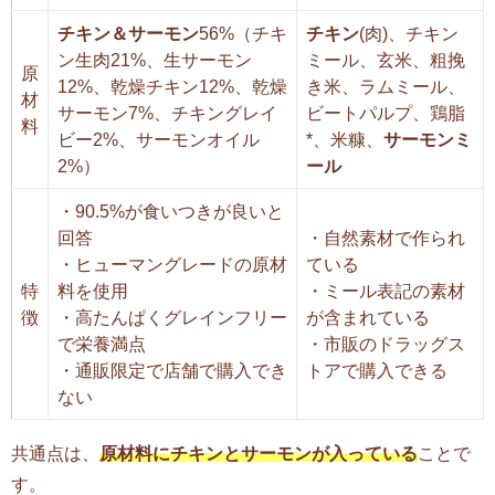
チキン＆サーモン
56%（チキ
チキン
(肉)、チキン
ン生肉21%、生サーモン
ミール、玄米、粗挽
原
12%、乾燥チキン12%、乾燥
き米、ラムミール、
材
サーモン7%、チキングレイ
ビートパルプ、鶏脂
料
ビー2%、サーモンオイル
*、米糠、
サーモンミ
2%）
ール
・90.5%が食いつきが良いと
回答
・自然素材で作られ
・ヒューマングレードの原材
ている
特
料を使用
・ミール表記の素材
徴
・高たんぱくグレインフリー
が含まれている
で栄養満点
・市販のドラッグス
・通販限定で店舗で購入でき
トアで購入できる
ない
共通点は、
原材料にチキンとサーモンが入っている
ことで
す。