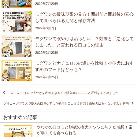
2022年7月20日
モグワンの賞味期限の見方！開封前と開封後の安心
して食べられる期間と保存方法
2022年3月7日
モグワンで涙やけは治らない！？効果と「悪化して
しまった」と言われる口コミの理由
2022年2月23日
モグワンとナチュロルの違いを比較！小型犬におす
すめのフードはどっち？
2021年7月25日
このこのごはんで涙やけを改善できる！？購入者の口コミと評判をまとめました
グリニーズプラスで愛犬の口臭ケアした効果と口コミ＆評判！高齢犬は食べない悩みも解消
おすすめの記事
やわかの口コミと14歳の老犬チワワに与えた感想！歯
が弱くても食べられる