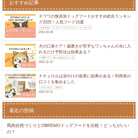
おすすめ記事
チワワの無添加ドッグフードおすすめ総合ランキン
グ2025！人気フード15選
おすすめ
チワワ
ドッグフード
ランキング
おすすめ・ランキン
2021.02.28
グ
犬の口臭ケア！歯磨きが苦手なワンちゃんの水に入
れるだけ予防法は効果ある？
口臭ケア
水に入れるだけ
犬
2022.11.15
歯の悩み
ナチュロルは涙やけの改善に効果がある！利用者の
口コミを集めました
ナチュロル
涙やけ
2021.07.21
お悩み別
最近の投稿
馬肉自然づくりとOBREMOドッグフードを比較！どっちがいい
の？