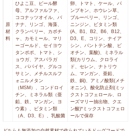
ひよこ豆、ビール酵
卵、トマト、ケール、パ
母、アルファルファ、
ンプキン、ホウレン草、
ココナッツオイル、バ
ブルーベリー、リンゴ、
原
ナナ、リンゴ、海藻、
ニンジン、ビタミン類
材
クランベリー、カボチ
(A、B1、B2、B6、B12、
料
ャ、カモミール、マリ
D3、E、コリン、ナイア
ーゴールド、セイヨウ
シン、パントテン酸、ビ
タンポポ、トマト、シ
オチン、葉酸)、ミネラル
ョウガ、アスパラガ
類(カリウム、クロライ
ス、パパイヤ、グルコ
ド、セレン、ナトリウ
サミン、メチルスルフ
ム、マンガン、亜鉛、
ォニルメタン
鉄、銅)、アミノ酸類(メチ
（MSM）、コンドロイ
オニン)、酸化防止剤(ミッ
チン、ミネラル類（亜
クストコフェロール、ロ
鉛、鉄、マンガン、ヨ
ーズマリー抽出物、クエ
ウ素）、ビタミン類
ン酸)*ミックストコフェロ
（A、D3、E）、乳酸菌
ールで保存
どちらも無添加の自然素材で作られているドッグフードで