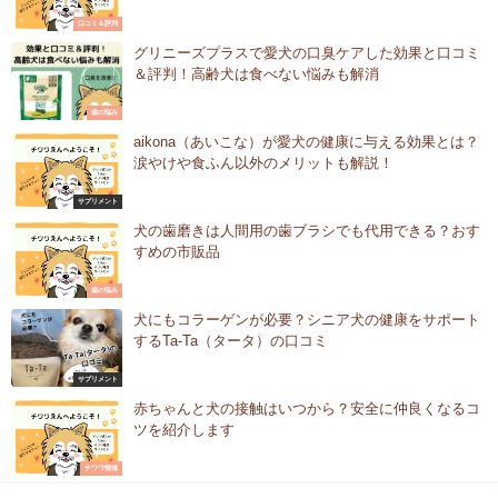
口コミ＆評判
グリニーズプラスで愛犬の口臭ケアした効果と口コミ
＆評判！高齢犬は食べない悩みも解消
歯の悩み
aikona（あいこな）が愛犬の健康に与える効果とは？
涙やけや食ふん以外のメリットも解説！
サプリメント
犬の歯磨きは人間用の歯ブラシでも代用できる？おす
すめの市販品
歯の悩み
犬にもコラーゲンが必要？シニア犬の健康をサポート
するTa-Ta（タータ）の口コミ
サプリメント
赤ちゃんと犬の接触はいつから？安全に仲良くなるコ
ツを紹介します
チワワ情報