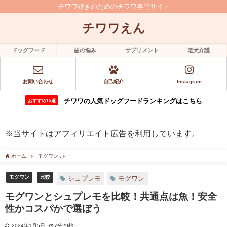
チワワ好きのためのチワワ専門サイト
チワワえん
ドッグフード
歯の悩み
サプリメント
老犬介護
お問い合わせ
自己紹介
Instagram
チワワの人気ドッグフードランキングはこちら
おすすめ15選
※当サイトはアフィリエイト広告を利用しています。
ホーム
モグワン
モグワンとシュプレモを比較！共通点は魚！安全性かコスパかで選
モグワン
比較
シュプレモ
モグワン
モグワンとシュプレモを比較！共通点は魚！安全
性かコスパかで選ぼう
2024年1月5日
7分29秒