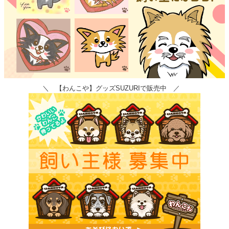
＼ 【わんこや】グッズSUZURIで販売中 ／