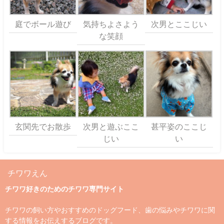
庭でボール遊び
気持ちよさよう
次男とここじい
な笑顔
玄関先でお散歩
次男と遊ぶここ
甚平姿のここじ
じい
い
チワワえん
チワワ好きのためのチワワ専門サイト
チワワの飼い方やおすすめのドッグフード、歯の悩みやチワワに関
する情報をお伝えするブログです。