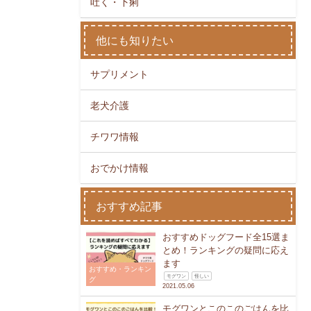
吐く・下痢
他にも知りたい
サプリメント
老犬介護
チワワ情報
おでかけ情報
おすすめ記事
おすすめドッグフード全15選ま
とめ！ランキングの疑問に応え
ます
おすすめ・ランキン
モグワン
怪しい
グ
2021.05.06
モグワンとこのこのごはんを比