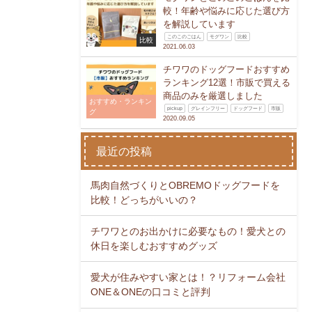
較！年齢や悩みに応じた選び方
を解説しています
このこのごはん
モグワン
比較
比較
2021.06.03
チワワのドッグフードおすすめ
ランキング12選！市販で買える
商品のみを厳選しました
おすすめ・ランキン
pickup
グレインフリー
ドッグフード
市販
グ
2020.09.05
最近の投稿
馬肉自然づくりとOBREMOドッグフードを
比較！どっちがいいの？
チワワとのお出かけに必要なもの！愛犬との
休日を楽しむおすすめグッズ
愛犬が住みやすい家とは！？リフォーム会社
ONE＆ONEの口コミと評判