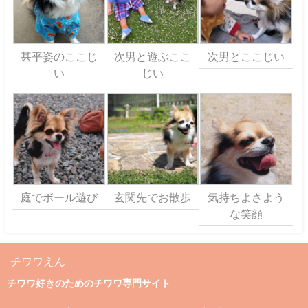
甚平姿のここじ
次男と遊ぶここ
次男とここじい
い
じい
庭でボール遊び
玄関先でお散歩
気持ちよさよう
な笑顔
チワワえん
チワワ好きのためのチワワ専門サイト