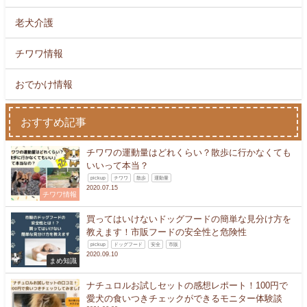
老犬介護
チワワ情報
おでかけ情報
おすすめ記事
チワワの運動量はどれくらい？散歩に行かなくても
いいって本当？
pickup
チワワ
散歩
運動量
2020.07.15
チワワ情報
買ってはいけないドッグフードの簡単な見分け方を
教えます！市販フードの安全性と危険性
pickup
ドッグフード
安全
市販
2020.09.10
まめ知識
ナチュロルお試しセットの感想レポート！100円で
愛犬の食いつきチェックができるモニター体験談