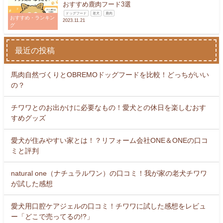
おすすめ鹿肉フード3選
ドッグフード
老犬
鹿肉
おすすめ・ランキン
2023.11.21
グ
最近の投稿
馬肉自然づくりとOBREMOドッグフードを比較！どっちがいい
の？
チワワとのお出かけに必要なもの！愛犬との休日を楽しむおす
すめグッズ
愛犬が住みやすい家とは！？リフォーム会社ONE＆ONEの口コ
ミと評判
natural one（ナチュラルワン）の口コミ！我が家の老犬チワワ
が試した感想
愛犬用口腔ケアジェルの口コミ！チワワに試した感想をレビュ
ー「どこで売ってるの!?」