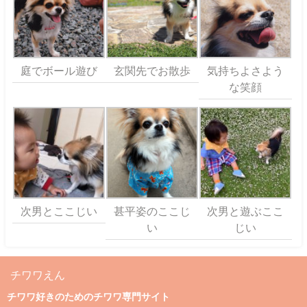
庭でボール遊び
玄関先でお散歩
気持ちよさよう
な笑顔
次男とここじい
甚平姿のここじ
次男と遊ぶここ
い
じい
チワワえん
チワワ好きのためのチワワ専門サイト