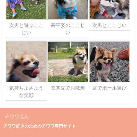
次男と遊ぶここ
甚平姿のここじ
次男とここじい
じい
い
気持ちよさよう
玄関先でお散歩
庭でボール遊び
な笑顔
チワワえん
チワワ好きのためのチワワ専門サイト