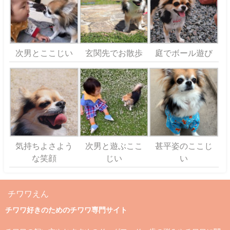
次男とここじい
玄関先でお散歩
庭でボール遊び
気持ちよさよう
次男と遊ぶここ
甚平姿のここじ
な笑顔
じい
い
チワワえん
チワワ好きのためのチワワ専門サイト