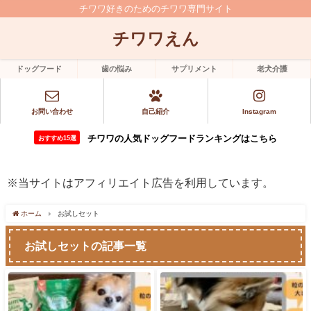
チワワ好きのためのチワワ専門サイト
チワワえん
ドッグフード
歯の悩み
サプリメント
老犬介護
お問い合わせ
自己紹介
Instagram
チワワの人気ドッグフードランキングはこちら
おすすめ15選
※当サイトはアフィリエイト広告を利用しています。
ホーム
お試しセット
お試しセットの記事一覧